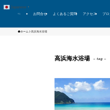
Japanese
▼
お問合せ
よくあるご質問
アクセス
ブロ
ホーム
高浜海水浴場
高浜海水浴場
– tag –