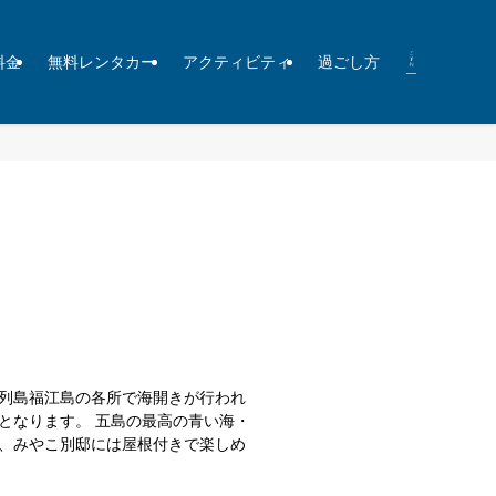
料金
無料レンタカー
アクティビティ
過ごし方
島列島福江島の各所で海開きが行われ
となります。 五島の最高の青い海・
た、みやこ別邸には屋根付きで楽しめ