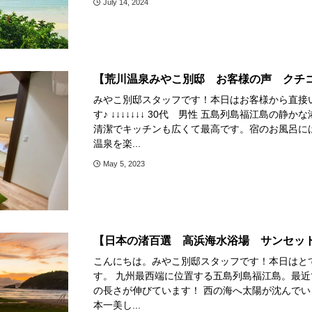
July 14, 2024
【荒川温泉みやこ別邸 お客様の声 クチ
みやこ別邸スタッフです！本日はお客様から直接
す♪ ↓↓↓↓↓↓↓ 30代 男性 五島列島福江島の
清潔でキッチンも広くて最高です。宿のお風呂に
温泉を楽...
May 5, 2023
【日本の渚百選 高浜海水浴場 サンセッ
こんにちは。みやこ別邸スタッフです！本日はと
す。 九州最西端に位置する五島列島福江島。最
の長さが伸びています！ 西の海へ太陽が沈んで
本一美し...