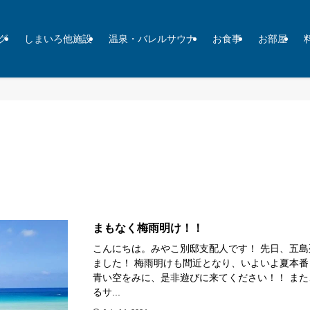
グ
しまいろ他施設
温泉・バレルサウナ
お食事
お部屋
まもなく梅雨明け！！
こんにちは。みやこ別邸支配人です！ 先日、五
ました！ 梅雨明けも間近となり、いよいよ夏本番
青い空をみに、是非遊びに来てください！！ ま
るサ...