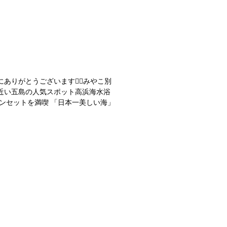
りがとうございます🙇‍♂️みやこ別
近い五島の人気スポット高浜海水浴
ンセットを満喫 「日本一美しい海」